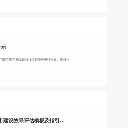
公示
合金门窗方案至施工图设计绘制服务进行招标。现就本
华南理工大学广州国际校区二期工程洪涝安全评估及海绵城市建设效果评估及广州市海绵城市建设效果评估模板及指引技术服务–中标公示