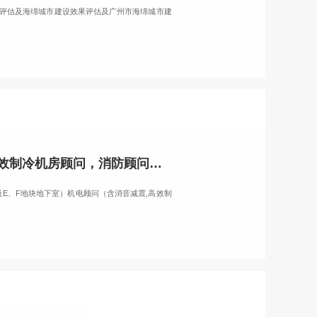
全评估及海绵城市建设效果评估及广州市海绵城市建
关于广百海港城项目（E2、F地块地上部分及E、F地块地下室）机电顾问（含消音减震，高效制冷机房顾问，消防顾问等）的中标公示
及E、F地块地下室）机电顾问（含消音减震,高效制