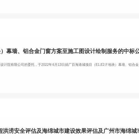
F地块）幕墙、铝合金门窗方案至施工图设计绘制服务的中标
计院有限公司的委托，于2022年6月13日就广百海港城项目（E1.E2.F地块）幕墙、铝