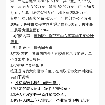
角。一期总建筑面积约
29
万㎡，其中叠拼约
3.67
万
㎡，高层约
13.07
万㎡，洋房约
2.92
万㎡，商业约
0.5
万㎡，配套用房约
0.74
万㎡，地下室约
8.04
万㎡。
其中售楼部面客区面积
700
㎡，售楼部办公区面积
200
㎡，售楼部次要空间和通道面积
300
㎡，售楼部
二展看房通道面积
220
㎡。
1.4
招标内容：
示范区售楼部室内方案至施工图设计
服务
。
1.5
工期要求：按合同要求。
2.
招标方式：邀请国内外具有较高知名度的设计单
位参加本项目投标。
3.
投标单位资格条件
接受邀请的意向投标单位，在领取招标文件时须提
供如下资料：
3.1
投标承诺书原件
加盖公章
；
3.2
法定代表人证明书原件
加盖公章
；
3.3
法人授权委托书原件
加盖公章
；
3.4
投标人的工商营业执照、
企业资质证书
（若有）