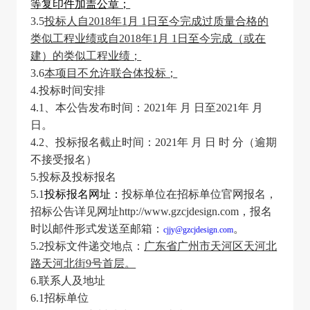
等复印件加盖公章；
3.5
投标人自
2018
年
1
月
1
日至今完成过质量合格的
类似工程业绩或自
2018
年
1
月
1
日至今完成（或在
建）的类似工程业绩；
3.6
本项目不允许联合体投标；
4.
投标时间安排
4.1
、本公告发布时间：
2021
年 月
日至
2021
年 月
日。
4.2
、投标报名截止时间：
2021
年 月
日
时
分（逾期
不接受报名）
5.
投标及投标报名
5.1
投标报名网址：
投标单位在招标单位官网报名，
招标公告详见网址
http://www.gzcjdesign.com
，报名
时以邮件形式发送至邮箱：
。
cjjy@gzcjdesign.com
5.2
投标文件递交地点：
广东省广州市天河区天河北
路天河北街
9
号首层。
6.
联系人及地址
6.1
招标单位