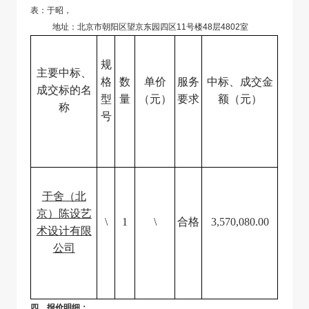
表：于昭，
地址：北京市朝阳区望京东园四区11号楼48层4802室
规
主要中标、
格
数
单价
服务
中标、成交金
成交标的名
型
量
（元）
要求
额（元）
称
号
于舍（北
京）陈设艺
\
1
\
合格
3,570,080.00
术设计有限
公司
四、
报价明细：