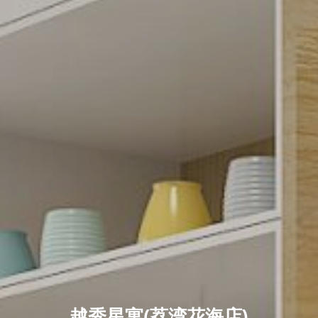
越秀星寓(荔湾花海店)