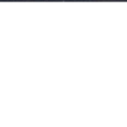
基本信息
BASIC INFO
地点
广州市萝岗开发区
建筑面积
32.34万㎡
时间
设计时间：2011年9月-2012年6月
获奖情况
2012年广州市绿色建筑优秀设计二等奖
2014年广州市优秀工程勘察设计一等奖
2015年全国人居经典建筑规划设计方案竞赛建筑金奖