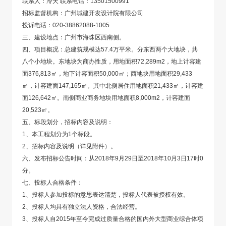
联系人：冷天 联系电话：13501500991
招标监督机构：广州城建开发设计院有限公司
投诉电话：020-38862088-1005
三、建设地点：广州市海珠区西南侧。
四、项目概况：总建筑规模达57.4万平米。分东西两个大地块，共
八个小地块。东地块为商办性质，用地面积72,289m2，地上计容建
面376,813㎡，地下计容面积50,000㎡；西地块用地面积29,433
㎡，计容建面147,165㎡。其中北侧居住用地面积21,433㎡，计容建
面126,642㎡。南侧商业商务地块用地面积8,000m2，计容建面
20,523㎡。
五、标段划分，招标内容及说明：
1、本工程划分为1个标段。
2、招标内容及说明（详见附件）。
六、发布招标公告时间：从2018年9月29日至2018年10月3日17时0
分。
七、投标人合格条件：
1、投标人参加投标的意思表达清楚，投标人代表被授权有效。
2、投标人均具有独立法人资格，合法经营。
3、投标人自2015年至今完成过质量合格的国内外大型商业综合体项