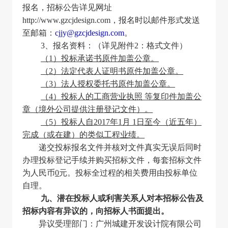
报名，招标公告详见网址
http://www.gzcjdesign.com，报名时以邮件形式发送
至邮箱：
cjjy@gzcjdesign.com
。
3
、报名资料：（详见附件2：格式文件）
（1）投标承诺书原件
加盖公
章。
（2）法定代表人证明书原件
加盖公章
。
（3）法人授权委托书原件
加盖公章
。
（4）投标人的工商营业执照
等复印件加盖公
章（境外公司提供注册登记文件）。
（5）
投标人自2017年1月 1日至今（近五年）
完成（或在建）的类似工程业绩。
递交投标报名文件并核对文件真实无误后同时
办理投标登记手续并购买招标文件，每套招标文件
为人民币
0
元。投标全过程的相关费用由投标单位
自理。
九、潜在投标人或利害关系人对本招标公告及
招标内容有异议的，向招标人书面提出。
异议受理部门：广州城建开发设计院有限公司