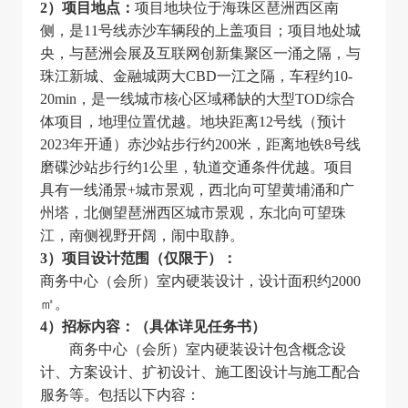
2
）项目地点：
项目地块位于海珠区琶洲西区南
侧，是11号线赤沙车辆段的上盖项目；项目地处城
央，与琶洲会展及互联网创新集聚区一涌之隔，与
珠江新城、金融城两大CBD一江之隔，车程约10-
20min，是一线城市核心区域稀缺的大型TOD综合
体项目，地理位置优越。地块距离12号线（预计
2023年开通）赤沙站步行约200米，距离地铁8号线
磨碟沙站步行约1公里，轨道交通条件优越。项目
具有一线涌景+城市景观，西北向可望黄埔涌和广
州塔，北侧望琶洲西区城市景观，东北向可望珠
江，南侧视野开阔，闹中取静。
3
）项目设计范围（仅限于）：
商务中心（会所）室内硬装设计，设计面积约2000
㎡。
4
）招标内容：（具体详见任务书）
商务中心（会所）室内硬装设计
包含概念设
计、方案设计、扩初设计、施工图设计与施工配合
服务等
。包括以下内容：